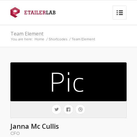
Team Element
You are here:
Home
/
Shortcodes
/
Team Element
Janna Mc Cullis
CFO